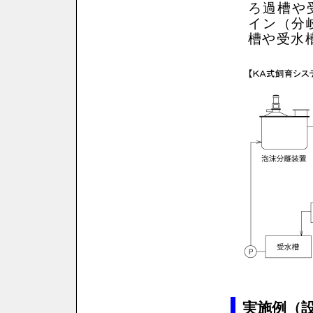
ろ過槽や
イン（分
槽や受水
実施例（