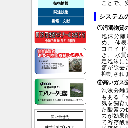
ことで、
技術情報
関連技術
システム
書籍・文献
①汚濁物質
泡沫分離
め、 体
コロイド
き、 水
定泡沫に
類が除去
抑制され
②高いガス
泡沫分離
もある「
気を飼育
た酸素の
去が効果
問い合せ先
て溶存酸
株式会社プレスカ