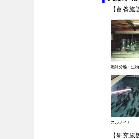
【蓄養施
泡沫分離・生物
スルメイカ
【研究施