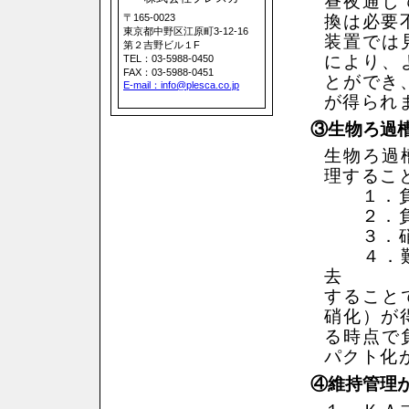
昼夜通し
〒165-0023
換は必要
東京都中野区江原町3-12-16
装置では
第２吉野ビル１F
により、
TEL：03-5988-0450
FAX：03-5988-0451
とができ
E-mail：info@plesca.co.jp
が得られ
③生物ろ過
生物ろ過
理するこ
１．負荷
２．負
３．硝化
４．難除
去
すること
硝化）が
る時点で
パクト化
④維持管理