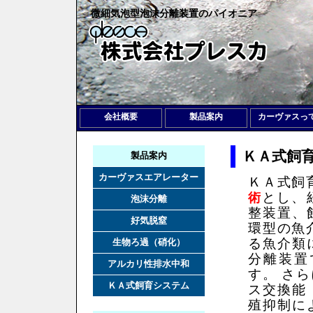
微細気泡型泡沫分離装置のパイオニア
会社概要
製品案内
カーヴァスっ
ＫＡ式飼
製品案内
カーヴァスエアレーター
ＫＡ式飼
術
とし、
泡沫分離
整装置、
好気脱窒
環型の魚
る魚介類
生物ろ過（硝化）
分離装置
アルカリ性排水中和
す。 さ
ＫＡ式飼育システム
ス交換能
殖抑制に