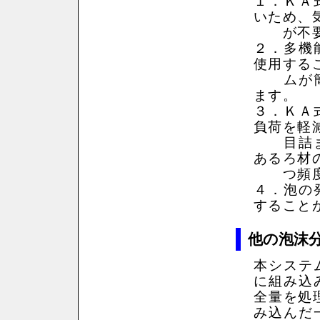
１．ＫＡ
いため、
が不要
２．多機
使用する
ムが簡素
ます。
３．ＫＡ
負荷を軽
目詰まり
あるろ材
つ頻度
４．泡の
すること
他の泡沫
本システ
に組み込
全量を処
み込んだ